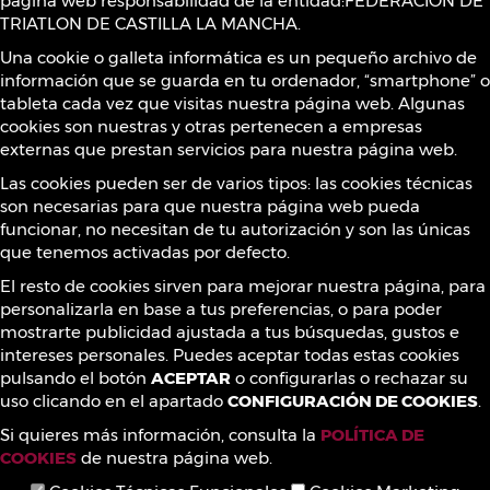
página web responsabilidad de la entidad:FEDERACION DE
Política de Cookies
TRIATLON DE CASTILLA LA MANCHA.
Una cookie o galleta informática es un pequeño archivo de
información que se guarda en tu ordenador, “smartphone” o
Sustancias prohibidas
tableta cada vez que visitas nuestra página web. Algunas
cookies son nuestras y otras pertenecen a empresas
externas que prestan servicios para nuestra página web.
Contacto
Las cookies pueden ser de varios tipos: las cookies técnicas
son necesarias para que nuestra página web pueda
funcionar, no necesitan de tu autorización y son las únicas
que tenemos activadas por defecto.
¡Síguenos!
El resto de cookies sirven para mejorar nuestra página, para
personalizarla en base a tus preferencias, o para poder
mostrarte publicidad ajustada a tus búsquedas, gustos e
intereses personales. Puedes aceptar todas estas cookies
pulsando el botón
ACEPTAR
o configurarlas o rechazar su
uso clicando en el apartado
CONFIGURACIÓN DE COOKIES
.
Si quieres más información, consulta la
POLÍTICA DE
COOKIES
de nuestra página web.