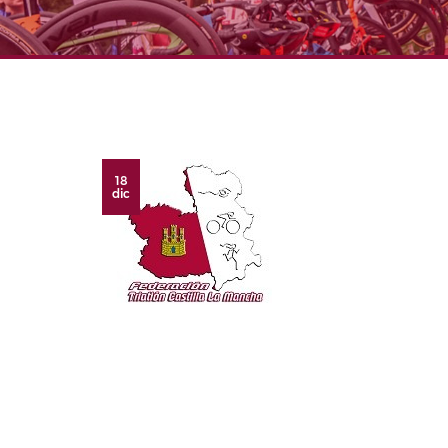
18
dic