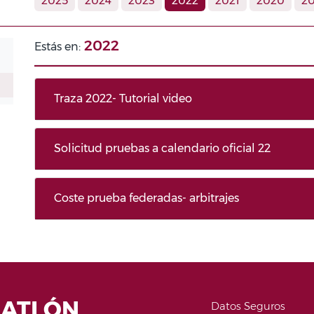
2025
2024
2023
2022
2021
2020
20
2022
Estás en:
Traza 2022- Tutorial video
Solicitud pruebas a calendario oficial 22
Coste prueba federadas- arbitrajes
IATLÓN
Datos Seguros