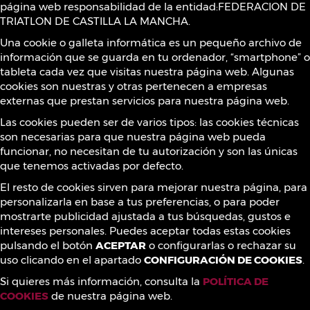
página web responsabilidad de la entidad:FEDERACION DE
Política de Cookies
TRIATLON DE CASTILLA LA MANCHA.
Una cookie o galleta informática es un pequeño archivo de
información que se guarda en tu ordenador, “smartphone” o
Sustancias prohibidas
tableta cada vez que visitas nuestra página web. Algunas
cookies son nuestras y otras pertenecen a empresas
externas que prestan servicios para nuestra página web.
Contacto
Las cookies pueden ser de varios tipos: las cookies técnicas
son necesarias para que nuestra página web pueda
funcionar, no necesitan de tu autorización y son las únicas
que tenemos activadas por defecto.
¡Síguenos!
El resto de cookies sirven para mejorar nuestra página, para
personalizarla en base a tus preferencias, o para poder
mostrarte publicidad ajustada a tus búsquedas, gustos e
intereses personales. Puedes aceptar todas estas cookies
pulsando el botón
ACEPTAR
o configurarlas o rechazar su
uso clicando en el apartado
CONFIGURACIÓN DE COOKIES
.
Si quieres más información, consulta la
POLÍTICA DE
COOKIES
de nuestra página web.