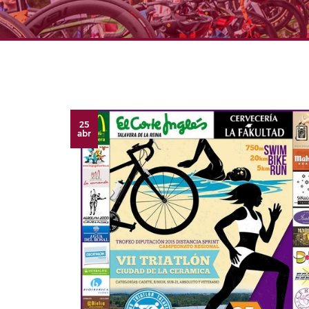
25
abr