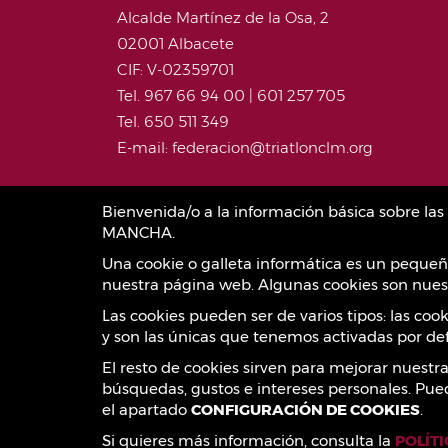
Alcalde Martínez de la Osa, 2
02001 Albacete
CIF: V-02359701
Tel. 967 66 94 00 | 601 257 705
Tel. 650 511 349
E-mail: federacion@triatlonclm.org
Bienvenida/o a la información básica sobre l
MANCHA.
Una cookie o galleta informática es un pequeñ
nuestra página web. Algunas cookies son nuest
Las cookies pueden ser de varios tipos: las co
y son las únicas que tenemos activadas por def
El resto de cookies sirven para mejorar nuestr
búsquedas, gustos e intereses personales. Pue
el apartado
CONFIGURACIÓN DE COOKIES
.
Si quieres más información, consulta la
POLÍT