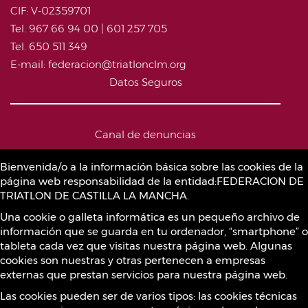
CIF: V-02359701
Tel. 967 66 94 00 | 601 257 705
Tel. 650 511 349
E-mail: federacion@triatlonclm.org
Datos Seguros
Canal de denuncias
Bienvenida/o a la información básica sobre las cookies de la
página web responsabilidad de la entidad:FEDERACION DE
Política de Cookies
TRIATLON DE CASTILLA LA MANCHA.
Una cookie o galleta informática es un pequeño archivo de
información que se guarda en tu ordenador, “smartphone” o
Sustancias prohibidas
tableta cada vez que visitas nuestra página web. Algunas
cookies son nuestras y otras pertenecen a empresas
externas que prestan servicios para nuestra página web.
Contacto
Las cookies pueden ser de varios tipos: las cookies técnicas