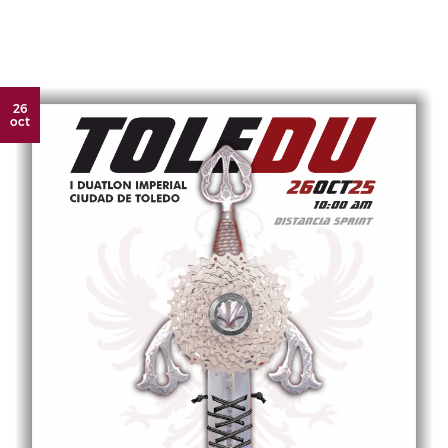
26
oct