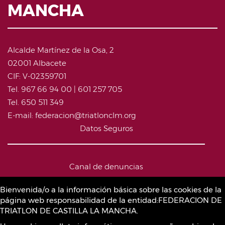
MANCHA
Alcalde Martínez de la Osa, 2
02001 Albacete
CIF: V-02359701
Tel. 967 66 94 00 | 601 257 705
Tel. 650 511 349
E-mail: federacion@triatlonclm.org
Datos Seguros
Canal de denuncias
Bienvenida/o a la información básica sobre las cookies de la
página web responsabilidad de la entidad:FEDERACION DE
Política de Cookies
TRIATLON DE CASTILLA LA MANCHA.