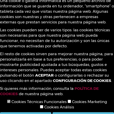
Una cookie o galleta informática es un pequeño archivo de
información que se guarda en tu ordenador, “smartphone” o
Sustancias prohibidas
tableta cada vez que visitas nuestra página web. Algunas
cookies son nuestras y otras pertenecen a empresas
externas que prestan servicios para nuestra página web.
Contacto
Las cookies pueden ser de varios tipos: las cookies técnicas
son necesarias para que nuestra página web pueda
funcionar, no necesitan de tu autorización y son las únicas
que tenemos activadas por defecto.
¡Síguenos!
El resto de cookies sirven para mejorar nuestra página, para
personalizarla en base a tus preferencias, o para poder
mostrarte publicidad ajustada a tus búsquedas, gustos e
intereses personales. Puedes aceptar todas estas cookies
pulsando el botón
ACEPTAR
o configurarlas o rechazar su
uso clicando en el apartado
CONFIGURACIÓN DE COOKIES
.
Si quieres más información, consulta la
POLÍTICA DE
COOKIES
de nuestra página web.
Cookies Técnicas Funcionales
Cookies Marketing
Cookies Análisis