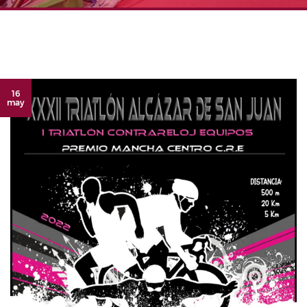
16
may