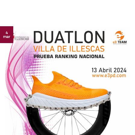
4
mar