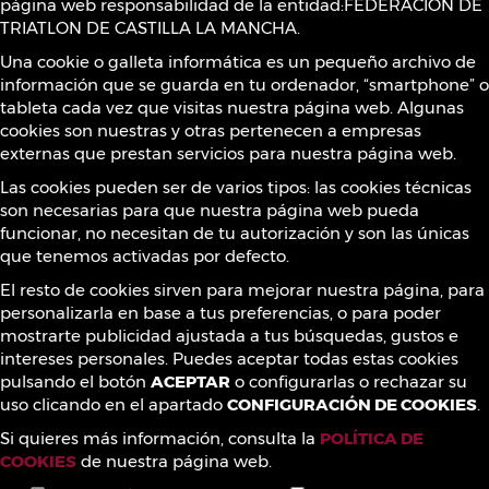
página web responsabilidad de la entidad:FEDERACION DE
Política de Cookies
TRIATLON DE CASTILLA LA MANCHA.
Una cookie o galleta informática es un pequeño archivo de
información que se guarda en tu ordenador, “smartphone” o
Sustancias prohibidas
tableta cada vez que visitas nuestra página web. Algunas
cookies son nuestras y otras pertenecen a empresas
externas que prestan servicios para nuestra página web.
Contacto
Las cookies pueden ser de varios tipos: las cookies técnicas
son necesarias para que nuestra página web pueda
funcionar, no necesitan de tu autorización y son las únicas
que tenemos activadas por defecto.
¡Síguenos!
El resto de cookies sirven para mejorar nuestra página, para
personalizarla en base a tus preferencias, o para poder
mostrarte publicidad ajustada a tus búsquedas, gustos e
intereses personales. Puedes aceptar todas estas cookies
pulsando el botón
ACEPTAR
o configurarlas o rechazar su
uso clicando en el apartado
CONFIGURACIÓN DE COOKIES
.
Si quieres más información, consulta la
POLÍTICA DE
COOKIES
de nuestra página web.