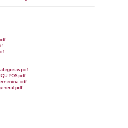
pdf
df
df
tegorias.pdf
QUIPOS.pdf
emenina.pdf
eneral.pdf