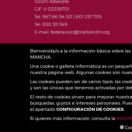
02001 Albacete
CIF: V-02359701
Tel. 967 66 94 00 | 601 257 705
Tel. 650 511 349
E-mail: federacion@triatlonclm.org
Bienvenida/o a la información básica sobre l
MANCHA.
Una cookie o galleta informática es un pequeñ
nuestra página web. Algunas cookies son nuest
Las cookies pueden ser de varios tipos: las co
y son las únicas que tenemos activadas por def
El resto de cookies sirven para mejorar nuestr
búsquedas, gustos e intereses personales. Pue
el apartado
CONFIGURACIÓN DE COOKIES
.
Si quieres más información, consulta la
POLÍT
Coo