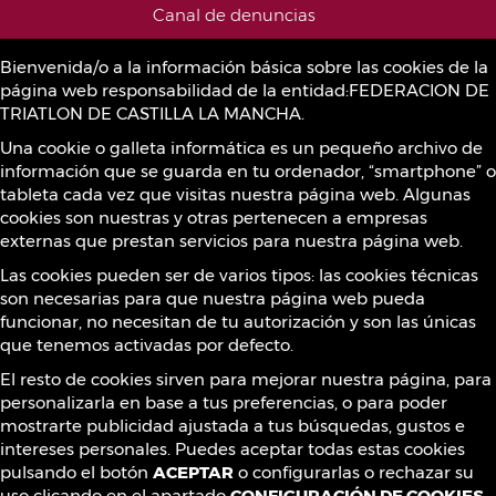
Canal de denuncias
Bienvenida/o a la información básica sobre las cookies de la
página web responsabilidad de la entidad:FEDERACION DE
Política de Cookies
TRIATLON DE CASTILLA LA MANCHA.
Una cookie o galleta informática es un pequeño archivo de
información que se guarda en tu ordenador, “smartphone” o
Sustancias prohibidas
tableta cada vez que visitas nuestra página web. Algunas
cookies son nuestras y otras pertenecen a empresas
externas que prestan servicios para nuestra página web.
Contacto
Las cookies pueden ser de varios tipos: las cookies técnicas
son necesarias para que nuestra página web pueda
funcionar, no necesitan de tu autorización y son las únicas
que tenemos activadas por defecto.
¡Síguenos!
El resto de cookies sirven para mejorar nuestra página, para
personalizarla en base a tus preferencias, o para poder
mostrarte publicidad ajustada a tus búsquedas, gustos e
intereses personales. Puedes aceptar todas estas cookies
pulsando el botón
ACEPTAR
o configurarlas o rechazar su
uso clicando en el apartado
CONFIGURACIÓN DE COOKIES
.